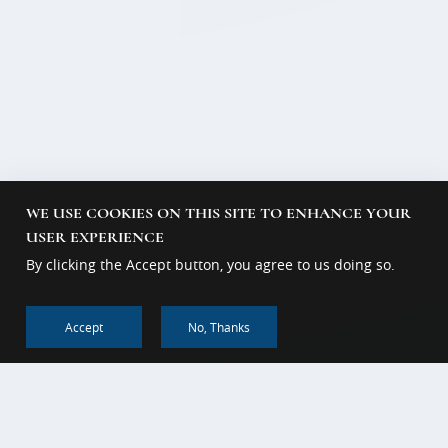
WE USE COOKIES ON THIS SITE TO ENHANCE YOUR
USER EXPERIENCE
By clicking the Accept button, you agree to us doing so.
Accept
No, Thanks
回到顶部