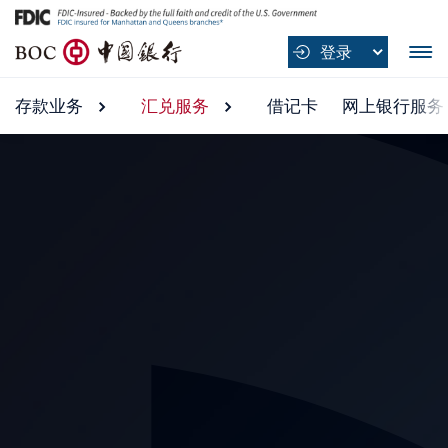
B
登录
O
C
存款业务
存款业务 submenu
汇兑服务
汇兑服务 submenu
借记卡
网上银行服务
中
国
银
行