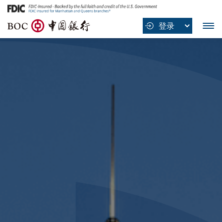
B
登录
O
C
中
国
银
行