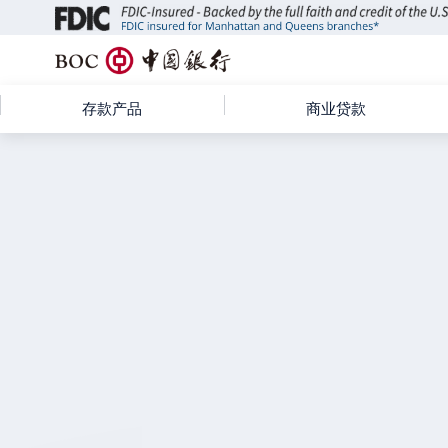
B
O
C
存款产品
商业贷款
中
国
银
行